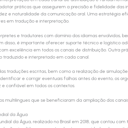
te adotar práticas que assegurem a precisão e fidelidade das
dez e naturalidade da comunicação oral. Uma estratégia efi
ntes em tradução e interpretação.
 intérpretes e tradutores com domínio dos idiomas envolvidos
m disso, é importante oferecer suporte técnico e logístico a
m excelência em todos os canais de distribuição. Outra prá
do traduzido e interpretado em cada canal.
o das traduções escritas, bem como a realização de simulaçõe
identificar e corrigir eventuais falhas antes do evento, os 
 e confiável em todos os contextos.
s multilingues que se beneficiaram da ampliação dos canais
dial da Água
ial da Água, realizado no Brasil em 2018, que contou com t