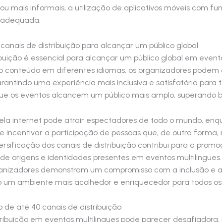
ou mais informais, a utilização de aplicativos móveis com fu
s adequada.
canais de distribuição para alcançar um público global
ibuição é essencial para alcançar um público global em event
o conteúdo em diferentes idiomas, os organizadores podem
rantindo uma experiência mais inclusiva e satisfatória para t
que os eventos alcancem um público mais amplo, superando bar
pela internet pode atrair espectadores de todo o mundo, enq
 incentivar a participação de pessoas que, de outra forma,
rsificação dos canais de distribuição contribui para a promo
de de origens e identidades presentes em eventos multilingues
organizadores demonstram um compromisso com a inclusão e 
o um ambiente mais acolhedor e enriquecedor para todos os 
o de até 40 canais de distribuição
stribuição em eventos multilingues pode parecer desafiadora