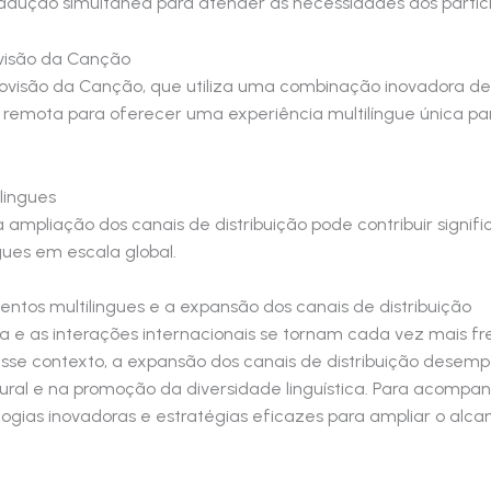
adução simultânea para atender às necessidades dos particip
rovisão da Canção
urovisão da Canção, que utiliza uma combinação inovadora de 
ão remota para oferecer uma experiência multilíngue única 
lingues
mpliação dos canais de distribuição pode contribuir signifi
gues em escala global.
ventos multilingues e a expansão dos canais de distribuição
 e as interações internacionais se tornam cada vez mais f
Nesse contexto, a expansão dos canais de distribuição desem
ral e na promoção da diversidade linguística. Para acompan
ogias inovadoras e estratégias eficazes para ampliar o alc