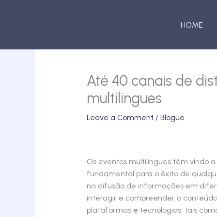
Skip
to
HOME
content
Até 40 canais de dis
multilingues
Leave a Comment
/
Blogue
Os eventos multilingues têm vindo 
fundamental para o êxito de qualqu
na difusão de informações em diferen
interagir e compreender o conteúdo
plataformas e tecnologias, tais com