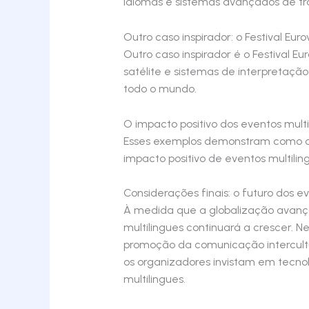
idiomas e sistemas avançados de tr
Outro caso inspirador: o Festival Eu
Outro caso inspirador é o Festival E
satélite e sistemas de interpretaç
todo o mundo.
O impacto positivo dos eventos multi
Esses exemplos demonstram como a a
impacto positivo de eventos multilin
Considerações finais: o futuro dos e
À medida que a globalização avança
multilingues continuará a crescer. 
promoção da comunicação intercultu
os organizadores invistam em tecnol
multilingues.