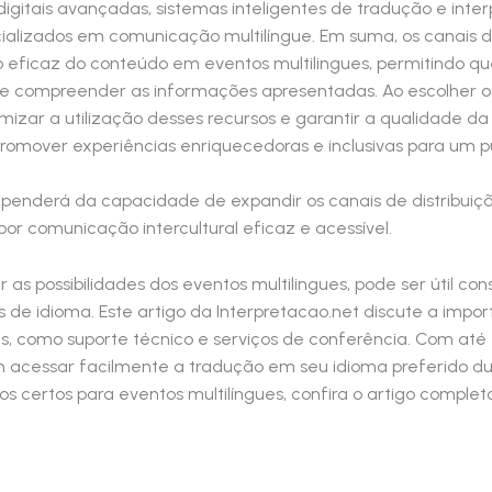
 digitais avançadas, sistemas inteligentes de tradução e int
ecializados em comunicação multilíngue. Em suma, os canai
eficaz do conteúdo em eventos multilingues, permitindo que
ir e compreender as informações apresentadas. Ao escolher 
otimizar a utilização desses recursos e garantir a qualidade
omover experiências enriquecedoras e inclusivas para um púb
ependerá da capacidade de expandir os canais de distribuiç
 comunicação intercultural eficaz e acessível.
as possibilidades dos eventos multilingues, pode ser útil co
 de idioma. Este artigo da Interpretacao.net discute a imp
, como suporte técnico e serviços de conferência. Com até 40
m acessar facilmente a tradução em seu idioma preferido du
s certos para eventos multilíngues, confira o artigo comple