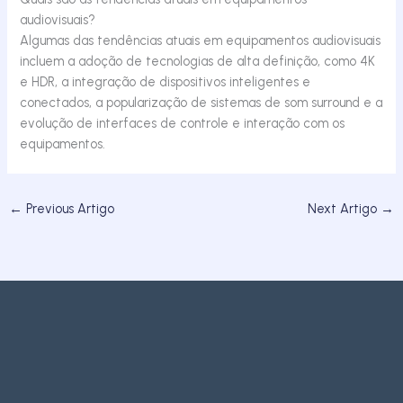
audiovisuais?
Algumas das tendências atuais em equipamentos audiovisuais
incluem a adoção de tecnologias de alta definição, como 4K
e HDR, a integração de dispositivos inteligentes e
conectados, a popularização de sistemas de som surround e a
evolução de interfaces de controle e interação com os
equipamentos.
←
Previous Artigo
Next Artigo
→