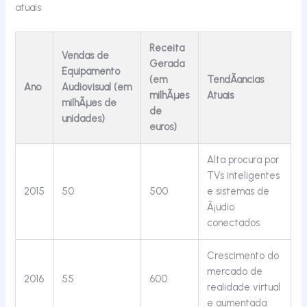
atuais
Receita
Vendas de
Gerada
Equipamento
(em
TendÃªncias
Ano
Audiovisual (em
milhÃµes
Atuais
milhÃµes de
de
unidades)
euros)
Alta procura por
TVs inteligentes
2015
50
500
e sistemas de
Ã¡udio
conectados
Crescimento do
mercado de
2016
55
600
realidade virtual
e aumentada