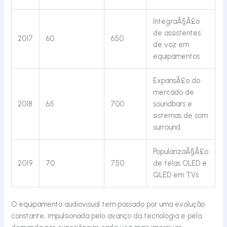
IntegraÃ§Ã£o
de assistentes
2017
60
650
de voz em
equipamentos
ExpansÃ£o do
mercado de
2018
65
700
soundbars e
sistemas de som
surround
PopularizaÃ§Ã£o
2019
70
750
de telas OLED e
QLED em TVs
O equipamento audiovisual tem passado por uma evolução
constante, impulsionada pelo avanço da tecnologia e pela