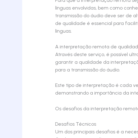
Para que a interpretação remota se
línguas envolvidas, bem como conhec
transmissão do áudio deve ser de a
de qualidade é essencial para facil
línguas.
A interpretação remota de qualidad
Através deste serviço, é possível ult
garantir a qualidade da interpreta
para a transmissão do áudio.
Este tipo de interpretação é cada v
demonstrando a importância da int
Os desafios da interpretação remot
Desafios Técnicos
Um dos principais desafios é a nece