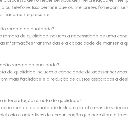
é o processo de fornecer serviços de interpretação em temp
ou telefone. Isso permite que os intérpretes forneçam serv
r fisicamente presente.
ação remota de qualidade?
ão remota de qualidade incluem a necessidade de uma conexã
das informações transmitidas e a capacidade de manter a q
etação remota de qualidade?
ta de qualidade incluem a capacidade de acessar serviços 
s com mais facilidade e a redução de custos associados a d
 na interpretação remota de qualidade?
pretação remota de qualidade incluem plataformas de videoco
telefonia e aplicativos de comunicação que permitem a tra