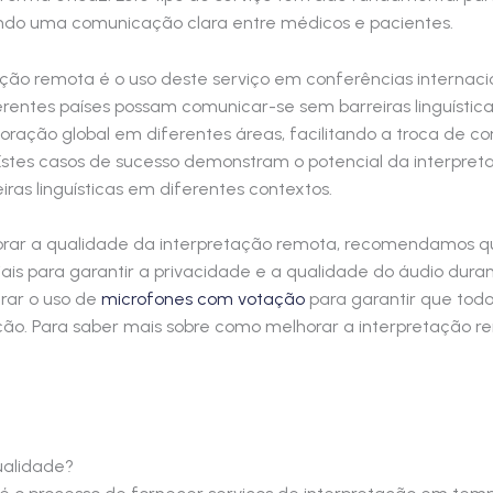
ndo uma comunicação clara entre médicos e pacientes.
ção remota é o uso deste serviço em conferências internacio
erentes países possam comunicar-se sem barreiras linguístic
ração global em diferentes áreas, facilitando a troca de c
s. Estes casos de sucesso demonstram o potencial da interpr
as linguísticas em diferentes contextos.
rar a qualidade da interpretação remota, recomendamos que
iais para garantir a privacidade e a qualidade do áudio dur
rar o uso de
microfones com votação
para garantir que tod
ção. Para saber mais sobre como melhorar a interpretação rem
ualidade?