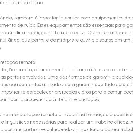
litar a comunicação.
ência, também é importante contar com equipamentos de á
ento de ruído. Estes equipamentos são essenciais para gara
transmitir a tradução de forma precisa. Outra ferramenta i
ultânea, que permite ao intérprete ouvir o discurso em um i
.
pretação remota
pretação remota, é fundamental adotar práticas e procedim
 as partes envolvidas. Uma das formas de garantir a qualid
e dos equipamentos utilizados, para garantir que tudo estej
é importante estabelecer protocolos claros para a comunicaçã
aibam como proceder durante a interpretação.
 na interpretação remota é investir na formação e qualifica
 e linguísticas necessárias para realizar um trabalho eficaz
ão dos intérpretes, reconhecendo a importância do seu traba