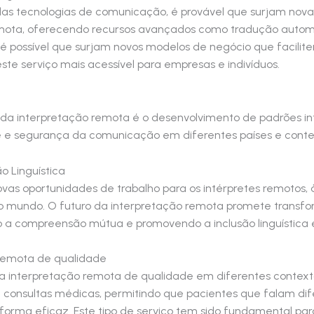
as tecnologias de comunicação, é provável que surjam nov
remota, oferecendo recursos avançados como tradução auto
 é possível que surjam novos modelos de negócio que facilit
ste serviço mais acessível para empresas e indivíduos.
da interpretação remota é o desenvolvimento de padrões int
de e segurança da comunicação em diferentes países e contex
o Linguística
novas oportunidades de trabalho para os intérpretes remoto
 o mundo. O futuro da interpretação remota promete transf
 a compreensão mútua e promovendo a inclusão linguística 
 remota de qualidade
na interpretação remota de qualidade em diferentes conte
 consultas médicas, permitindo que pacientes que falam di
 forma eficaz. Este tipo de serviço tem sido fundamental par