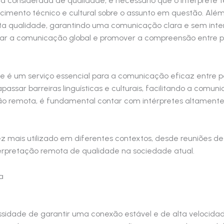
ja considerada de qualidade, é necessário que o intérprete
imento técnico e cultural sobre o assunto em questão. Além d
lta qualidade, garantindo uma comunicação clara e sem inte
itar a comunicação global e promover a compreensão entre p
e é um serviço essencial para a comunicação eficaz entre pe
rapassar barreiras linguísticas e culturais, facilitando a comu
ção remota, é fundamental contar com intérpretes altamente 
ez mais utilizado em diferentes contextos, desde reuniões d
erpretação remota de qualidade na sociedade atual.
a
ssidade de garantir uma conexão estável e de alta velocidad