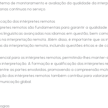
stema de monitoramento e avaliação da qualidade da interpr
rias contínuas no serviço.
icação dos intérpretes remotos
rpretes remotos são fundamentais para garantir a qualidade
des linguísticas avançadas nos idiomas em questão, bem com
as na interpretação remota. Além disso, é importante que os
as da interpretação remota, incluindo questões éticas e de c
cial para os intérpretes remotos, permitindo-lhes manter-s
 interpretação. A formação e qualificação dos intérpretes 
entre as partes envolvidas, promovendo a compreensão mútu
cação dos intérpretes remotos também contribui para valoriza
municação global.
ogias