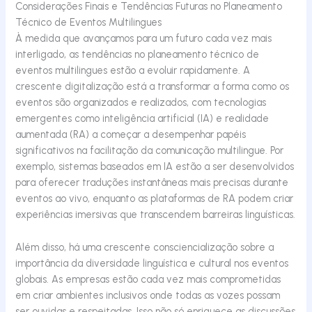
Considerações Finais e Tendências Futuras no Planeamento
Técnico de Eventos Multilingues
À medida que avançamos para um futuro cada vez mais
interligado
, as tendências no planeamento técnico de
eventos multilingues estão
a evoluir
rapidamente. A
crescente digitalização está a transformar a forma como os
eventos são organizados e realizados, com tecnologias
emergentes como inteligência artificial (IA) e realidade
aumentada (RA)
a começar
a desempenhar papéis
significativos na facilitação da comunicação multilingue. Por
exemplo, sistemas baseados em IA estão
a ser
desenvolvidos
para oferecer traduções instantâneas mais precisas durante
eventos ao vivo, enquanto as plataformas de RA podem criar
experiências imersivas que transcendem barreiras linguísticas.
Além disso, há uma crescente
consciencialização
sobre a
importância da diversidade linguística e cultural nos eventos
globais. As empresas estão cada vez mais comprometidas
em criar ambientes inclusivos onde todas as vozes possam
ser ouvidas e respeitadas. Isso não só enriquece as discussões