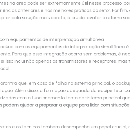
entes na área pode ser extremamente útil nesse processo, po
cias anteriores e nas melhores práticas do setor. Por fim
tar pela solução mais barata, é crucial avaliar o retorno sob
 com equipamentos de interpretação simultânea
backup com os equipamentos de interpretação simultânea é
nto. Para que essa integração ocorra sem problemas, é ne
i. Isso inclui não apenas os transmissores e receptores, mas
ocal.
antirá que, em caso de falha no sistema principal, o backu
etação. Além disso, a formação adequada da equipe técnic
arizados com o funcionamento tanto do sistema principal qu
s podem ajudar a preparar a equipe para lidar com situaçõe
pretes e os técnicos também desempenha um papel crucial; 