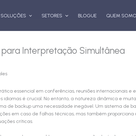
SOLUÇÕES
SETORES
BLOGUE
QUEM SOM
para Interpretação Simultânea
tica essencial em conferências, reuniões internacionais e ev
 idiomas é crucial. No entanto, a natureza dinâmica e muita
ema de backup uma necessidade inegável. Um sistema de b
upções em caso de falhas técnicas, mas também proporcion
ações críticas.