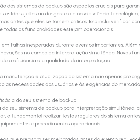
o dos sistemas de backup são aspectos cruciais para garant
s estão sujeitos ao desgaste e à obsolescência tecnológica;
mas antes que eles se tornem críticos. Isso inclui verificar 
ue todas as funcionalidades estejam operacionais.
r em falhas inesperadas durante eventos importantes. Além d
inovações no campo da interpretação simultânea. Novas fu
do a eficiência e a qualidade da interpretação.
s na manutenção e atualização do sistema não apenas prolon
o às necessidades dos usuários e às exigências do mercado
ficácia do seu sistema de backup
ia do seu sistema de backup para interpretação simultânea,
r, é fundamental realizar testes regulares do sistema antes 
quipamentos e procedimentos operacionais.
 áreas que precisam ser melhoradas antes do evento real, voc