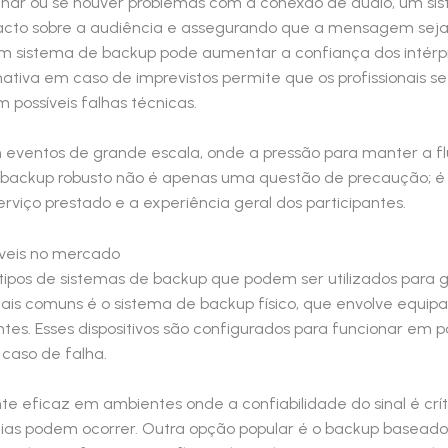
lhar ou se houver problemas com a conexão de áudio, um s
acto sobre a audiência e assegurando que a mensagem seja 
 um sistema de backup pode aumentar a confiança dos intérp
ativa em caso de imprevistos permite que os profissionais 
 possíveis falhas técnicas.
 eventos de grande escala, onde a pressão para manter a fl
e backup robusto não é apenas uma questão de precaução; 
rviço prestado e a experiência geral dos participantes.
íveis no mercado
tipos de sistemas de backup que podem ser utilizados para g
ais comuns é o sistema de backup físico, que envolve equip
es. Esses dispositivos são configurados para funcionar em pa
caso de falha.
nte eficaz em ambientes onde a confiabilidade do sinal é crí
ncias podem ocorrer. Outra opção popular é o backup baseado