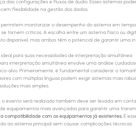
ança das configurações e fluxos de áudio. Esses sistemas po
cem flexibilidade na gestão dos dados.
s permitem monitorizar o desempenho do sistema em tempo r
 se tornem críticos. A escolha entre um sistema físico ou di
o disponível, mas ambos têm o potencial de garantir uma in
ideal para suas necessidades de interpretação simultânea
 para interpretação simultânea envolve uma análise cuidado
blico-alvo. Primeiramente, é fundamental considerar o tama
iores com múltiplas línguas podem exigir sistemas mais rob
oluções mais simples.
de o evento será realizado também deve ser levada em conta
de equipamentos mais avançados para garantir uma transmi
 a compatibilidade com os equipamentos já existentes.
É esse
do ao sistema principal sem causar complicações técnicas.