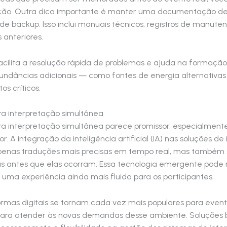
ção. Outra dica importante é manter uma documentação det
de backup. Isso inclui manuais técnicos, registros de manut
 anteriores.
ilita a resolução rápida de problemas e ajuda na formação 
undâncias adicionais — como fontes de energia alternativa
s críticos.
ra interpretação simultânea
ra interpretação simultânea parece promissor, especialment
. A integração da inteligência artificial (IA) nas soluções 
penas traduções mais precisas em tempo real, mas também 
as antes que elas ocorram. Essa tecnologia emergente pode 
 uma experiência ainda mais fluida para os participantes.
mas digitais se tornam cada vez mais populares para eventos
para atender às novas demandas desse ambiente. Soluções