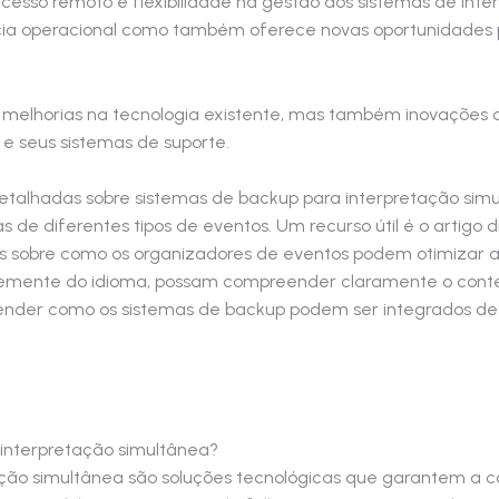
esso remoto e flexibilidade na gestão dos sistemas de inte
cia operacional como também oferece novas oportunidades 
 melhorias na tecnologia existente, mas também inovações 
e seus sistemas de suporte.
talhadas sobre sistemas de backup para interpretação simul
de diferentes tipos de eventos. Um recurso útil é o artigo 
sos sobre como os organizadores de eventos podem otimizar a
ntemente do idioma, possam compreender claramente o conte
tender como os sistemas de backup podem ser integrados d
interpretação simultânea?
ção simultânea são soluções tecnológicas que garantem a c