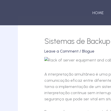
Skip
to
HOME
content
Sistemas de Backup 
Leave a Comment
/
Blogue
A interpretação simultânea é uma prá
comunicação eficaz entre diferentes
torna a implementação de um sist
interpretação continue sem interr
segurança que pode ser vital em situ