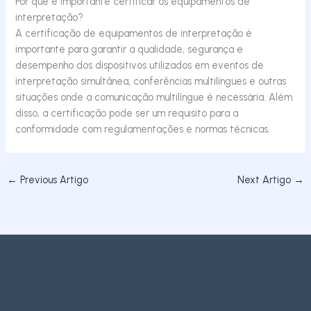
Por que é importante certificar os equipamentos de
interpretação?
A certificação de equipamentos de interpretação é
importante para garantir a qualidade, segurança e
desempenho dos dispositivos utilizados em eventos de
interpretação simultânea, conferências multilíngues e outras
situações onde a comunicação multilíngue é necessária. Além
disso, a certificação pode ser um requisito para a
conformidade com regulamentações e normas técnicas.
←
Previous Artigo
Next Artigo
→